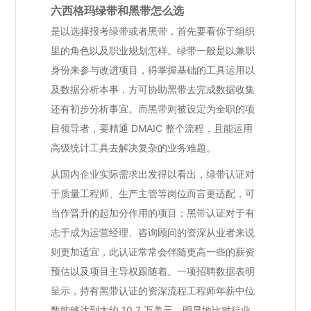
六西格玛绿带和黑带怎么选
是以选择报考绿带或者黑带，首先要看你于组织
里的角色以及职业规划怎样。绿带一般是以兼职
身份来参与改进项目，得掌握基础的工具运用以
及数据分析本事，方可协助黑带去完成数据收集
还有初步分析事宜。而黑带则被设定为全职的项
目领导者，要精通 DMAIC 整个流程，且能运用
高级统计工具去解决复杂的业务难题。
从国内企业实际需求出发得以看出，绿带认证对
于质量工程师、生产主管等岗位而言更适配，可
当作晋升的起加分作用的项目；黑带认证对于有
志于成为运营经理、咨询顾问的资深从业者来说
则更加适宜，此认证常常会伴随更高一些的薪资
预估以及项目主导权跟随着。一项招聘数据表明
呈示，持有黑带认证的资深流程工程师年薪中位
数能够达到大约 10.7 万美元，明显地比对行业