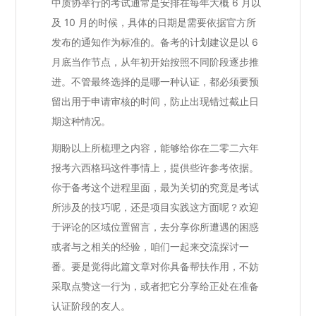
中质协举行的考试通常是安排在每年大概 6 月以
及 10 月的时候，具体的日期是需要依据官方所
发布的通知作为标准的。备考的计划建议是以 6
月底当作节点，从年初开始按照不同阶段逐步推
进。不管最终选择的是哪一种认证，都必须要预
留出用于申请审核的时间，防止出现错过截止日
期这种情况。
期盼以上所梳理之内容，能够给你在二零二六年
报考六西格玛这件事情上，提供些许参考依据。
你于备考这个进程里面，最为关切的究竟是考试
所涉及的技巧呢，还是项目实践这方面呢？欢迎
于评论的区域位置留言，去分享你所遭遇的困惑
或者与之相关的经验，咱们一起来交流探讨一
番。要是觉得此篇文章对你具备帮扶作用，不妨
采取点赞这一行为，或者把它分享给正处在准备
认证阶段的友人。