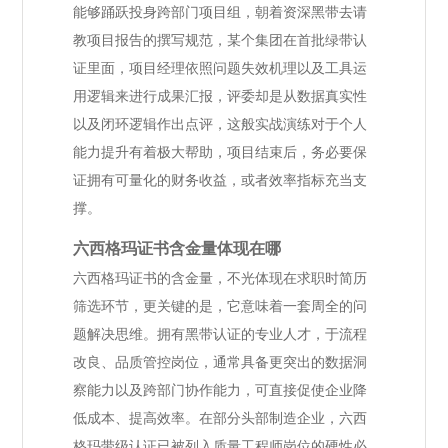
能够踊跃投身跨部门项目组，朝着资深黑带去请
教项目报告的撰写规范，某个集团在首批绿带认
证里面，项目经理依照问题失效机理以及工具运
用逻辑来进行成果汇报，评委却是从数据真实性
以及闭环逻辑作出点评，这般实战演练对于个人
能力提升有着极大帮助，项目结束后，务必要保
证拥有可量化的财务收益，或者效率指标充当支
撑。
六西格玛证书含金量体现在哪
六西格玛证书的含金量，不光体现在求职时简历
筛选环节，更关键的是，它意味着一套周全的问
题解决思维。拥有黑带认证的专业人才，于流程
改良、品质管控岗位，通常具备更突出的数据洞
察能力以及跨部门协作能力，可直接促使企业降
低成本、提高效率。在部分头部制造企业，六西
格玛带级认证已被列入质量工程师岗位的硬性必