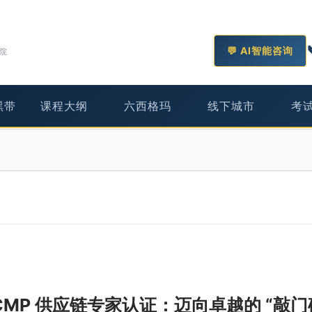
💬 AI智能咨询
学院
黑带
课程大纲
六西格玛
线下城市
考
CMP 供应链专家认证：迈向卓越的 “敲门