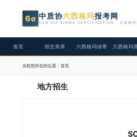
中质协
六西格玛
报考网
6σ
CAQ SIX SIGMA CERTIFICATION · 众智商
首页
招生简章
六西格玛绿带
六西格玛
当前您所在的位置：
首页
地方招生
S